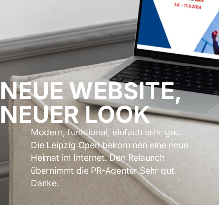
NEUE WEBSITE,
NEUER LOOK
Modern, funktional, einfach sehr gut:
Die Leipzig Open bekommen eine neue
Heimat im Internet. Den Relaunch
übernimmt die PR-Agentur Sehr gut.
Danke.