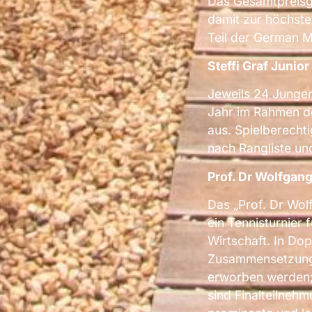
Das Gesamtpreisge
damit zur höchsten
Teil der German M
Steffi Graf Junio
Jeweils 24 Jungen
Jahr im Rahmen de
aus. Spielberechti
nach Rangliste un
Prof. Dr Wolfgan
Das „Prof. Dr Wol
ein Tennisturnier 
Wirtschaft. In Dop
Zusammensetzung 
erworben werden; 
sind Finalteilnehm