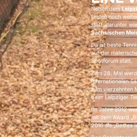
Neben dem
Leipz
finden noch weite
statt, darunter wi
Sächsischen Meis
Da ist beste Tenni
auf der malerisc
Spotforum statt.
Zum 28. Mal werde
Internationalen Sä
zum vierzehnten Ma
beim Leipziger Ten
Im Jahre 2012 wur
mit dem Award „Be
2016 als „Bestes I