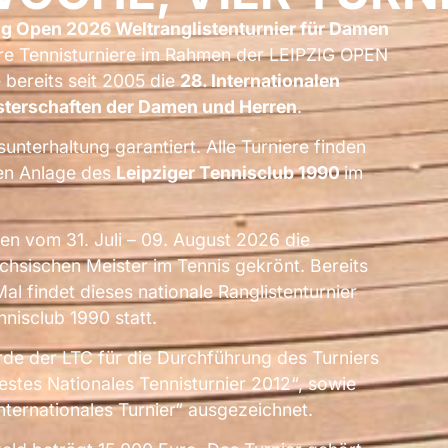
ig Open 2026 Weltranglistenturnier für Damen
re Tennisturniere im Rahmen der LEIPZIG OPEN
e bereits seit 2005 die
28. Internationalen
terschaften der Damen und Herren
.
sunterhaltung garantiert. Alle Turniere finden
hen Anlage des
Leipziger Tennisclub 1990
im
n vom 31. Juli – 09. August 2026 die
chsischen Meister im Tennis gekrönt. Bereits
l findet dieses nationale Ranglistenturnier
nisclub 1990 statt.
de der LTC für die Durchführung des Turniers
stes Nationales Tennisturnier 2012“, sowie
nternationales Turnier“ ausgezeichnet.