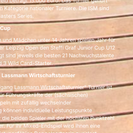
ld beträgt 15.000 Euro. Das Turnier gehört
 Kategorie nationaler Turniere. Die ISM sind
asters Series.
r Cup
 und Mädchen unter 14 Jahren spielen Jahr für
r Leipzig Open den Steffi Graf Junior Cup U12
gt sind jeweils die besten 21 Nachwuchstalente
d 3 Wild Card-Starter.
g Lassmann Wirtschaftsturnier
fgang Lassmann Wirtschaftsturnier“ Turnier ist
für Führungskräfte der (sächsischen)
peln mit zufällig wechselnder
können individuelle Leistungspunkte
die beiden Spieler mit der höchsten Punktzahl
er. Für ihr Mixed-Endspiel wird ihnen eine