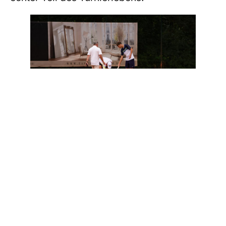
Damit das alles funktioniert, sind wir bei den
Leipzig Open auf engagierte Volunteers
angewiesen. Ob als Ballkind (zwischen 8
und 14 Jahre alt) oder Linienrichter:in (ab 15
Jahre), alle helfen mit, das Turnier zu einem
besonderen Erlebnis für Spielerinnen und