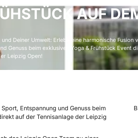
RÜHSTÜCK AUF DE
r und Deiner Umwelt: Erlebe eine harmonische Fusion 
nd Genuss beim exklusiven Yoga & Frühstück Event di
er Leipzig Open!
n Sport, Entspannung und Genuss beim
B
irekt auf der Tennisanlage der Leipzig