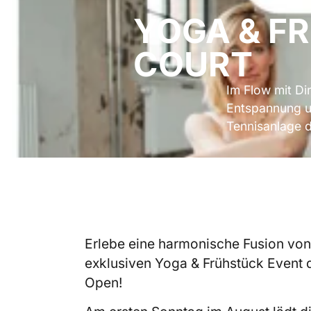
YOGA & F
COURT
Im Flow mit Di
Entspannung u
Tennisanlage d
Erlebe eine harmonische Fusion vo
exklusiven Yoga & Frühstück Event d
Open!